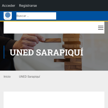
Acceder
Registrarse
UNED SARAPIQUÍ
Inicio
UNED Sarapiquí